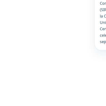
Com
(SI
la 
Uni
Cen
cel
se