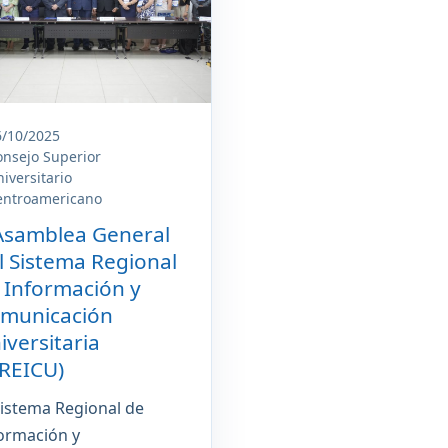
6/10/2025
onsejo Superior
iversitario
entroamericano
Asamblea General
l Sistema Regional
 Información y
municación
iversitaria
IREICU)
Sistema Regional de
ormación y