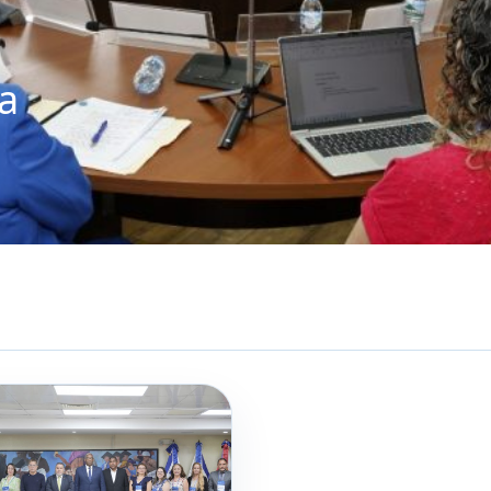
 por
los
 como
l
 de 2026
ica, República
I Sesión