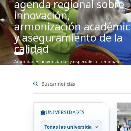
regional y reelige
unanimidad a Car
Alvarado Cerezo
secretario genera
Ciudad de Panamá, Panamá, 18 de mayo
Autoridades universitarias de Centroamér
Dominicana y Cuba participan en la CXXVI
Ordinaria del…
Leer entrada
UNIVERSIDADES