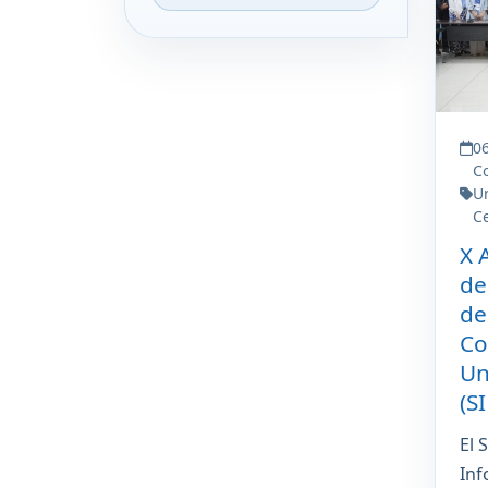
0
C
Un
C
X 
de
de
Co
Un
(S
El 
Inf