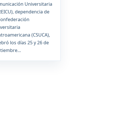
unicación Universitaria
REICU), dependencia de
Confederación
versitaria
troamericana (CSUCA),
ebró los días 25 y 26 de
ptiembre…